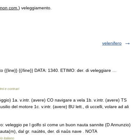
non
com
.
)
veleggiamento
.
velenifero
 {{line}} {{/line}} DATA: 1340. ETIMO: der. di veleggiare …
imi e contrari
léggio) 1a. v.intr. (avere) CO navigare a vela 1b. v.intr. (avere) TS
ilio del motore 1c. v.intr. (avere) BU lett., di uccelli, volare ad ali
o: veleggio pe l golfo sì come un buon nauta sannite (D Annunzio)
 nauta(m), dal gr. naútēs, der. di naûs nave . NOTA
io italiano