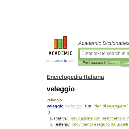
Academic Dictionarie
en-academic.com
Enciclopedia Italiana
Int
Enciclopedia Italiana
veleggio
veleggio
veleggio
/
ve
'
ledʒ:o
/
s
.
m
.
[
der
.
di
veleggiare
]
1
.
a
.
(
marin
.
)
[
navigazione
con
bastimento
o
i
b
.
(
estens
.
)
[
movimento
eseguito
da
uccelli