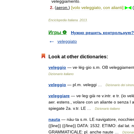
veleggiamento
.
2
.
(
aeron
.
)
[
volo
veleggiato
,
con
alianti
]
▶◀
(
Enciclopedia
Italiana
.
2013
.
Игры ⚽
Нужно решить контрольную?
veleggiato
Look at other dictionaries:
veleggio
— ve·lég·gio s.m. OB veleggiamento
Dizionario italiano
veleggio
— pl.m. veleggi …
Dizionario dei sinon
veleggiare
— ve·leg·già·re v.intr. e tr. (io ve
aer. estens., volare con un aliante o senza l aus
spiegate 2a. v.tr. LE …
Dizionario italiano
nauta
— nàu·ta s.m. LE navigatore, nocchier
{{line}} {{/line}} DATA: 1532. ETIMO: dal lat.
GRAMMATICALE: pl. anche naute …
Dizionar