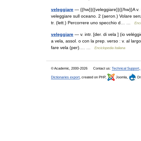
veleggiare
— {{hw}}{{veleggiare}}{{/hw}}A v. i
veleggiare sull oceano. 2 (aeron.) Volare senz
tr. (lett.) Percorrere uno specchio d… …
Enci
veleggiare
— v. intr. [der. di vela ] (io velé
a vela, assol. o con la prep. verso : v. al largo
fare vela (per).… …
Enciclopedia Italiana
© Academic, 2000-2026
Contact us:
Technical Support
,
Dictionaries export
, created on PHP,
Joomla,
Dr