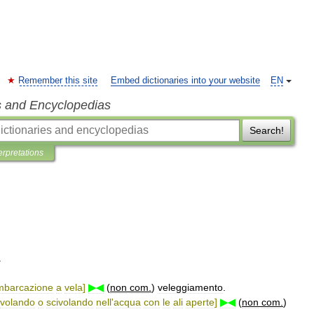
Remember this site
Embed dictionaries into your website
EN
s and Encyclopedias
Search!
erpretations
.
mbarcazione
a
vela
]
▶◀
(
non
com
.
)
veleggiamento
.
volando
o
scivolando
nell
'
acqua
con
le
ali
aperte
]
▶◀
(
non
com
.
)