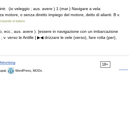
ntr. (io veleggio ; aus. avere ) 1 (mar.) Navigare a vela:
a motore, o senza diretto impiego del motore, detto di alianti. B v.
clopedia di italiano
ggio, ecc.; aus. avere ). [essere in navigazione con un imbarcazione
 ; v. verso le Antille ] ▶◀ drizzare le vele (verso), fare rotta (per),
Advertising
18+
upal,
WordPress, MODx.